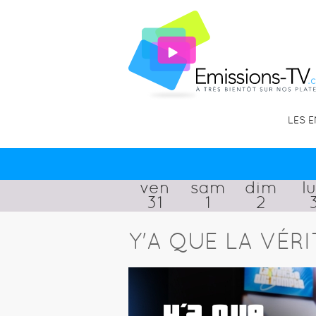
LES 
ven
sam
dim
l
31
1
2
Y'A QUE LA VÉR