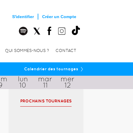
S'identifier
Créer un Compte
QUI SOMMES-NOUS ?
CONTACT
›
Calendrier des tournages
im
lun
mar
mer
9
10
11
12
PROCHAINS TOURNAGES