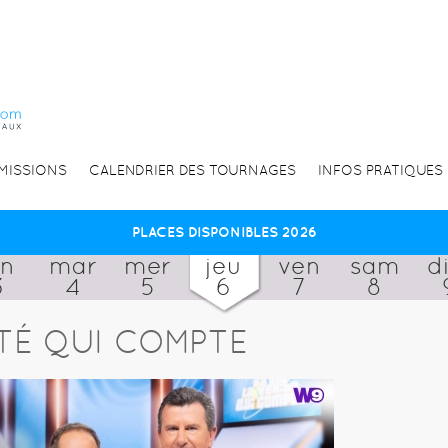
EMISSIONS
CALENDRIER DES TOURNAGES
INFOS PRATIQUES
PLACES DISPONIBLES 2026
un
mar
mer
jeu
ven
sam
d
3
4
5
6
7
8
ITÉ QUI COMPTE