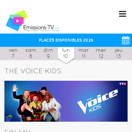
PLACES DISPONIBLES 2026
ven
sam
dim
lun
mar
mer
jeu
7
8
9
10
11
12
13
THE VOICE KIDS