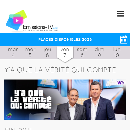
PLACES DISPONIBLES 2026
mar
mer
jeu
ven
sam
dim
lun
4
5
6
7
8
9
10
Y'A QUE LA VÉRITÉ QUI COMPTE