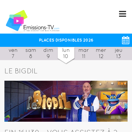
PLACES DISPONIBLES 2026
ven
sam
dim
lun
mar
mer
jeu
7
8
9
10
11
12
13
LE BIGDIL