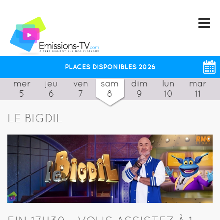
PLACES DISPONIBLES 2026
mer
jeu
ven
sam
dim
lun
mar
5
6
7
8
9
10
11
LE BIGDIL