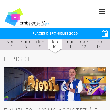
PLACES DISPONIBLES 2026
ven
sam
dim
lun
mar
mer
jeu
7
8
9
10
11
12
13
LE BIGDIL