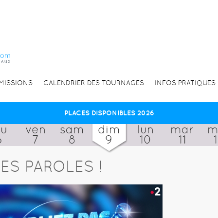
EMISSIONS
CALENDRIER DES TOURNAGES
INFOS PRATIQUES
PLACES DISPONIBLES 2026
eu
ven
sam
dim
lun
mar
m
6
7
8
9
10
11
ES PAROLES !