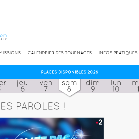
EMISSIONS
CALENDRIER DES TOURNAGES
INFOS PRATIQUES
PLACES DISPONIBLES 2026
er
jeu
ven
sam
dim
lun
m
5
6
7
8
9
10
ES PAROLES !