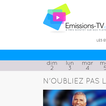
LES 
dim
lun
mar
m
2
3
4
N'OUBLIEZ PAS L