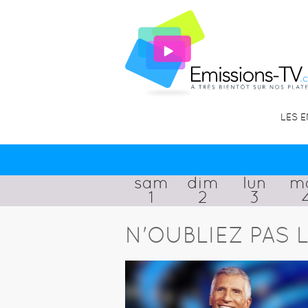
LES 
sam
dim
lun
m
1
2
3
N'OUBLIEZ PAS L