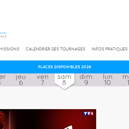
EMISSIONS
CALENDRIER DES TOURNAGES
INFOS PRATIQUES
PLACES DISPONIBLES 2026
er
jeu
ven
sam
dim
lun
m
5
6
7
8
9
10