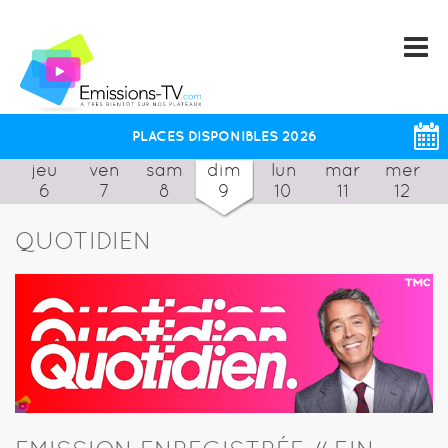
PLACES DISPONIBLES 2026
jeu
ven
sam
dim
lun
mar
mer
6
7
8
9
10
11
12
QUOTIDIEN