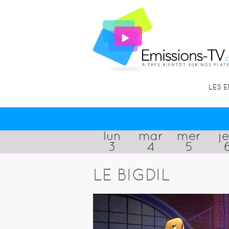
LES 
lun
mar
mer
j
3
4
5
LE BIGDIL