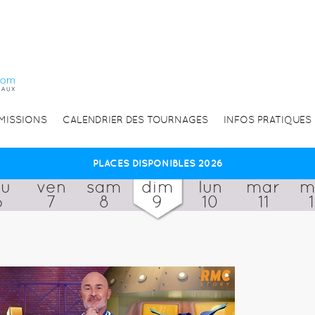
EMISSIONS
CALENDRIER DES TOURNAGES
INFOS PRATIQUES
PLACES DISPONIBLES 2026
eu
ven
sam
dim
lun
mar
m
6
7
8
9
10
11