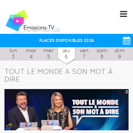
PLACES DISPONIBLES 2026
lun
mar
mer
jeu
ven
sam
dim
3
4
5
6
7
8
9
TOUT LE MONDE A SON MOT À
DIRE