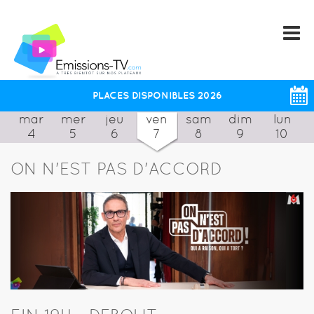
PLACES DISPONIBLES 2026
mar
mer
jeu
ven
sam
dim
lun
4
5
6
7
8
9
10
ON N'EST PAS D'ACCORD