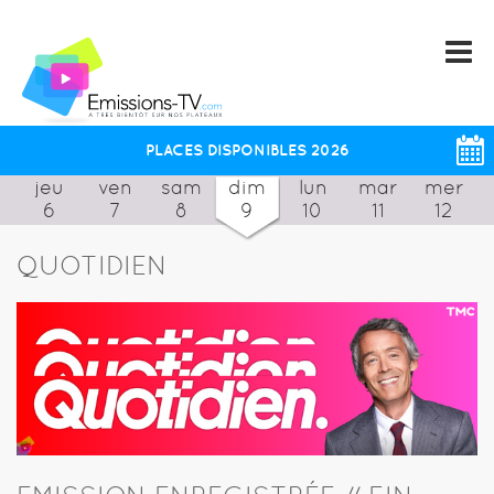
PLACES DISPONIBLES 2026
jeu
ven
sam
dim
lun
mar
mer
6
7
8
9
10
11
12
QUOTIDIEN