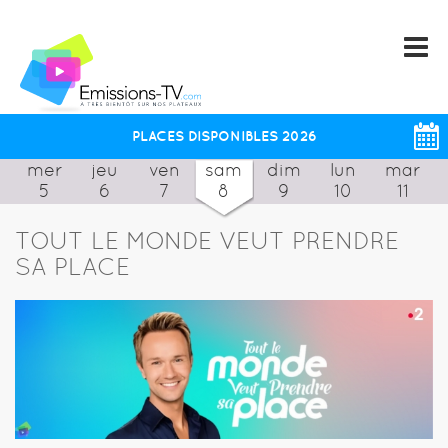
PLACES DISPONIBLES 2026
mer
jeu
ven
sam
dim
lun
mar
5
6
7
8
9
10
11
TOUT LE MONDE VEUT PRENDRE
SA PLACE