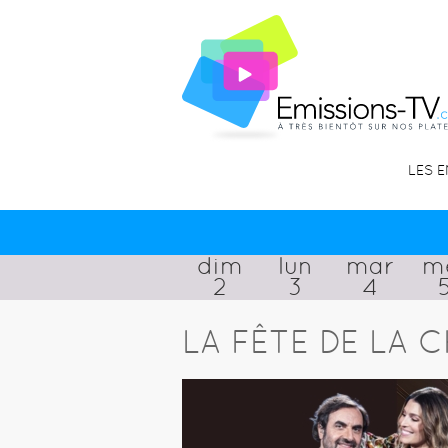
LES 
dim
lun
mar
m
2
3
4
LA FÊTE DE LA