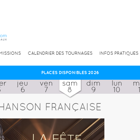
EMISSIONS
CALENDRIER DES TOURNAGES
INFOS PRATIQUES
PLACES DISPONIBLES 2026
er
jeu
ven
sam
dim
lun
m
5
6
7
8
9
10
 CHANSON FRANÇAISE